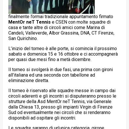
finalmente l’ormai tradizionale appuntamento firmato
MentOr neT Tennis
e CSEN con molte squadre di
casa e tante altre di circoli amici come Marina di
Candeli, Valleverde, Albor Grassina, DNA, CT Firenze,
San Quirichino.
L’inizio del torneo è alle porte, si comincia il prossimo
sabato e domenica 15 e 16 ottobre e ci accompagnerà
per quasi due mesi fino a metà dicembre.
Il torneo si svolgerà in due fasi, una prima con gironi
all’italiana ed una seconda con tabellone ad
eliminazione diretta.
Il torneo è riservato alle squadre messe in campo dai
circoli aderenti e gli incontri si disputeranno presso le
strutture della Asd MentOr neT Tennis, via Generale
dalla Chiesa 13, presso gli impianti Virgin di Firenze
Sud od eventualmente nei circoli che si renderanno
disponibili ad ospitare gli incontri.
Le squadre saranno di un’unica categoria, girone