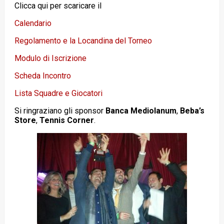
Clicca qui per scaricare il
Calendario
Regolamento e la Locandina del Torneo
Modulo di Iscrizione
Scheda Incontro
Lista Squadre e Giocatori
Si ringraziano gli sponsor
Banca Mediolanum
,
Beba’s
Store
,
Tennis Corner
.